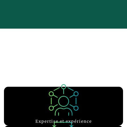
Pourquoi choisir BenJ Coach pour
atteindre vos objectifs à Somain ?
J’offre un accompagnement sur mesure, adapté à vos besoins et à vos
objectifs. Mon approche se base sur une écoute attentive, une
motivation constante et un programme personnalisé pour garantir
votre réussite.
domaine
techniques éprouvées et une connaissance approfondie du
je vous offre un accompagnement de qualité basé sur des
Avec de nombreuses années d'expérience dans le coaching sportif,
Expertise et expérience