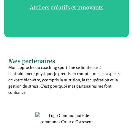
des challenges sportifs, des séances de coaching en
Ateliers créatifs et innovants
groupe, et des compétitions amicales pour encourager
l'esprit d'équipe et la compétition saine. Chaque activité
est conçue pour être à la fois ludique et stimulante.
Pour favoriser la créativité et l'innovation, nous
Mes partenaires
proposons des ateliers créatifs tels que des sessions de
Mon approche du coaching sportif ne se limite pas à
brainstorming, des ateliers de création de fresques et des
l’entraînement physique. Je prends en compte tous les aspects
défis de construction. Ces activités encouragent la
de votre bien-être, y compris la nutrition, la récupération et la
collaboration, l'échange d'idées et la réflexion collective,
gestion du stress. C’est pourquoi mes partenaires me font
tout en renforçant les liens entre les membres de l'équipe.
confiance !