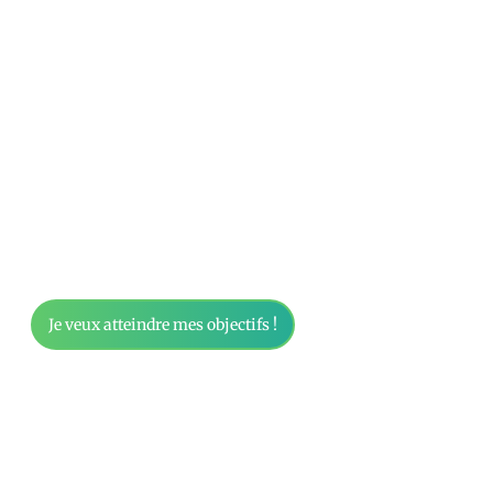
et mentale ? Contactez-moi dès aujourd’hui pour
planifier votre première séance de consultation à
25€. Ensemble, nous définirons vos objectifs et
élaborerons un programme personnalisé qui vous
permettra de les atteindre. Que vous souhaitiez
améliorer votre condition physique, perdre du
poids, gagner en masse musculaire ou simplement
vous sentir mieux dans votre corps, je suis là pour
vous guider et vous soutenir tout au long de votre
parcours.
Je veux atteindre mes objectifs !