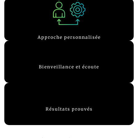
votre condition physique, je suis là pour vous guider.
du poids, gagner en masse musculaire ou simplement améliorer
offrir les meilleurs résultats possibles. Que vous souhaitiez perdre
Chaque séance est adaptée à vos besoins spécifiques pour vous
Approche personnalisée
assurant de rester motivé et engagé
objectif est de vous aider à atteindre vos objectifs tout en vous
accompagne avec bienveillance tout au long de votre parcours. Mon
Bienveillance et écoute
Je suis à l'écoute de vos besoins et préoccupations, et je vous
résultats concrets et durables.
des ajustements constants, vous pouvez être sûr de voir des
objectifs de bien-être et de performance. Avec un suivi régulier et
Résultats prouvés
Mes méthodes ont aidé de nombreux clients à atteindre leurs