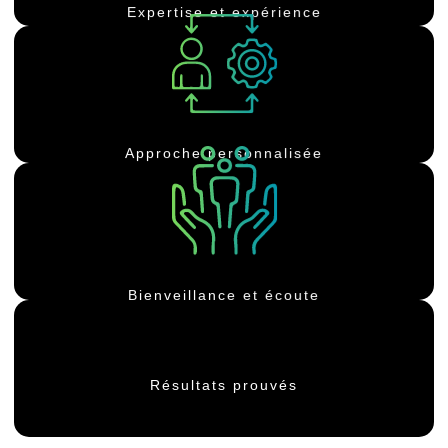
Expertise et expérience
votre condition physique, je suis là pour vous guider.
du poids, gagner en masse musculaire ou simplement améliorer
offrir les meilleurs résultats possibles. Que vous souhaitiez perdre
Chaque séance est adaptée à vos besoins spécifiques pour vous
Approche personnalisée
assurant de rester motivé et engagé
objectif est de vous aider à atteindre vos objectifs tout en vous
accompagne avec bienveillance tout au long de votre parcours. Mon
Je suis à l'écoute de vos besoins et préoccupations, et je vous
Bienveillance et écoute
résultats concrets et durables.
des ajustements constants, vous pouvez être sûr de voir des
objectifs de bien-être et de performance. Avec un suivi régulier et
Résultats prouvés
Mes méthodes ont aidé de nombreux clients à atteindre leurs