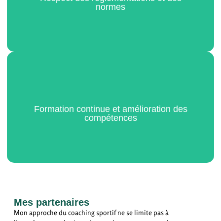
normes
Cette collaboration permet de partager les meilleures
pratiques et de mettre en place des solutions adaptées
aux besoins spécifiques de chaque entreprise.
Nous nous assurons que toutes nos interventions
respectent les réglementations et les normes en vigueur,
telles que le Code du travail et les recommandations de
l'INRS. En suivant les principes généraux de prévention et
Formation continue et amélioration des
compétences
en mettant en œuvre des mesures adaptées, nous aidons
les entreprises à se conformer aux exigences légales et à
protéger la santé de leurs travailleurs.
Nous croyons en l'importance de la formation continue
Mes partenaires
pour maintenir un haut niveau de compétence en matière
Mon approche du coaching sportif ne se limite pas à
de prévention des risques. Nos formateurs et consultants