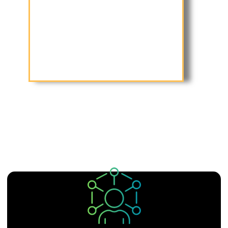
Pourquoi choisir BenJ Coach pour
atteindre vos objectifs à Somain ?
J’offre un accompagnement sur mesure, adapté à vos besoins et à vos
objectifs. Mon approche se base sur une écoute attentive, une
motivation constante et un programme personnalisé pour garantir
votre réussite.
domaine
techniques éprouvées et une connaissance approfondie du
je vous offre un accompagnement de qualité basé sur des
Avec de nombreuses années d'expérience dans le coaching sportif,