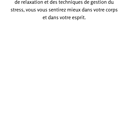
de relaxation et des techniques de gestion du
stress, vous vous sentirez mieux dans votre corps
et dans votre esprit.
Contactez BenJ Coach sportif à Somain
Prêt à commencer votre transformation physique
et mentale ? Contactez-moi dès aujourd’hui pour
planifier votre première séance de consultation à
25€. Ensemble, nous définirons vos objectifs et
élaborerons un programme personnalisé qui vous
permettra de les atteindre. Que vous souhaitiez
améliorer votre condition physique, perdre du
poids, gagner en masse musculaire ou simplement
vous sentir mieux dans votre corps, je suis là pour
vous guider et vous soutenir tout au long de votre
parcours.